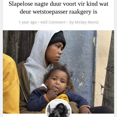
Slapelose nagte duur voort vir kind wat
deur wetstoepasser raakgery is
1 year ago
Add Comment
by
Mickey Mentz