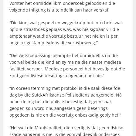
Vorster het onmiddellik ’n ondersoek geloods en die
volgende inligting is uiteindelik aan haar verskaf:
“Die kind, wat gespeel en weggekruip het in ’n boks wat
op die straathoek geplaas was, was nie sigbaar vir die
amptenaar wat die voertuig bestuur het nie en is per
ongeluk gestamp tydens die verbybeweeg.”
“Die wetstoepassingsbeampte het onmiddellik ná die
voorval beide die kind en sy ma na die naaste mediese
fasiliteit vervoer. Mediese personeel het bevestig dat die
kind geen fisiese beserings opgedoen het nie.”
“In ooreenstemming met protokol is die saak dieselfde
dag by die Suid-Afrikaanse Polisiediens aangemeld. Ná
beoordeling het die polisie bevestig dat geen saak
geopen sou word nie, aangesien geen beserings
opgedoen is nie en die voertuig onbeskadig gebly het.”
“Hoewel die Munisipaliteit diep verlig is dat geen fisiese
skade aangerig is nie, is die voorval deeglik ondersoek