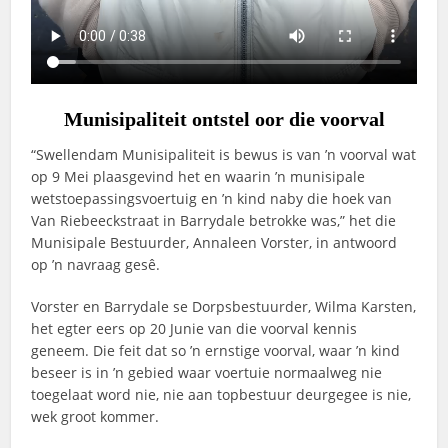
Munisipaliteit ontstel oor die voorval
“Swellendam Munisipaliteit is bewus is van ’n voorval wat
op 9 Mei plaasgevind het en waarin ’n munisipale
wetstoepassingsvoertuig en ’n kind naby die hoek van
Van Riebeeckstraat in Barrydale betrokke was,” het die
Munisipale Bestuurder, Annaleen Vorster, in antwoord
op ’n navraag gesê.
Vorster en Barrydale se Dorpsbestuurder, Wilma Karsten,
het egter eers op 20 Junie van die voorval kennis
geneem. Die feit dat so ’n ernstige voorval, waar ’n kind
beseer is in ’n gebied waar voertuie normaalweg nie
toegelaat word nie, nie aan topbestuur deurgegee is nie,
wek groot kommer.