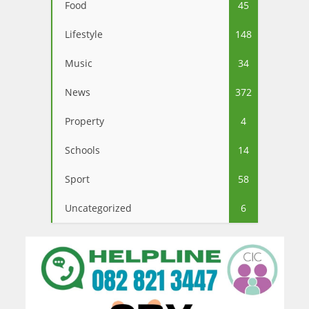
Food
45
Lifestyle
148
Music
34
News
372
Property
4
Schools
14
Sport
58
Uncategorized
6