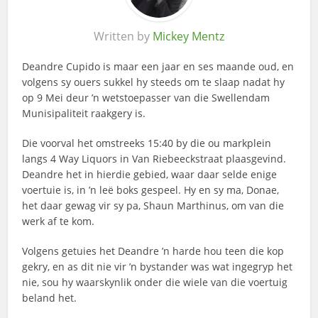
Written by
Mickey Mentz
Deandre Cupido is maar een jaar en ses maande oud, en
volgens sy ouers sukkel hy steeds om te slaap nadat hy
op 9 Mei deur ’n wetstoepasser van die Swellendam
Munisipaliteit raakgery is.
Die voorval het omstreeks 15:40 by die ou markplein
langs 4 Way Liquors in Van Riebeeckstraat plaasgevind.
Deandre het in hierdie gebied, waar daar selde enige
voertuie is, in ’n leë boks gespeel. Hy en sy ma, Donae,
het daar gewag vir sy pa, Shaun Marthinus, om van die
werk af te kom.
Volgens getuies het Deandre ’n harde hou teen die kop
gekry, en as dit nie vir ’n bystander was wat ingegryp het
nie, sou hy waarskynlik onder die wiele van die voertuig
beland het.