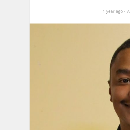
1 year ago
A