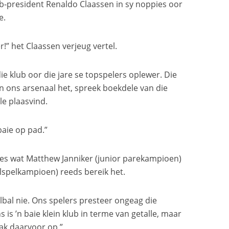
ub-president Renaldo Claassen in sy noppies oor
e.
!” het Claassen verjeug vertel.
die klub oor die jare se topspelers oplewer. Die
n ons arsenaal het, spreek boekdele van die
le plaasvind.
baie op pad.”
ses wat Matthew Janniker (junior parekampioen)
lspelkampioen) reeds bereik het.
rolbal nie. Ons spelers presteer ongeag die
is ’n baie klein klub in terme van getalle, maar
aak daarvoor op.”