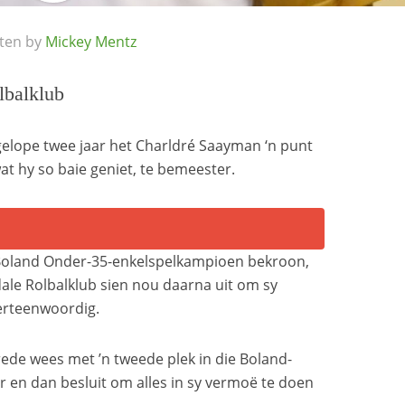
tten by
Mickey Mentz
lbalklub
fgelope twee jaar het Charldré Saayman ‘n punt
t hy so baie geniet, te bemeester.
 Boland Onder-35-enkelspelkampioen bekroon,
dale Rolbalklub sien nou daarna uit om sy
verteenwoordig.
ede wees met ’n tweede plek in die Boland-
ar en dan besluit om alles in sy vermoë te doen