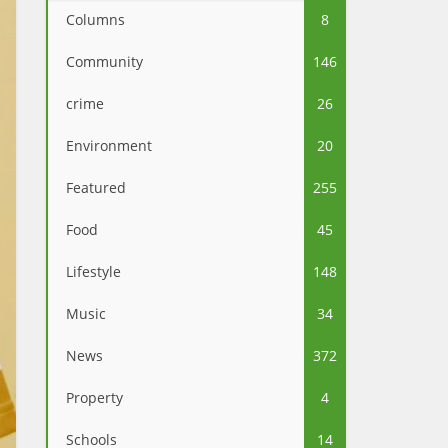
Columns
8
Community
146
crime
26
Environment
20
Featured
255
Food
45
Lifestyle
148
Music
34
News
372
Property
4
Schools
14