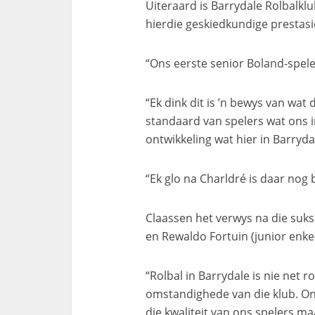
Uiteraard is Barrydale Rolbalkl
hierdie geskiedkundige prestasi
“Ons eerste senior Boland-speler
“Ek dink dit is ’n bewys van wat 
standaard van spelers wat ons i
ontwikkeling wat hier in Barryda
“Ek glo na Charldré is daar nog 
Claassen het verwys na die suk
en Rewaldo Fortuin (junior enke
“Rolbal in Barrydale is nie net 
omstandighede van die klub. Ons 
die kwaliteit van ons spelers m