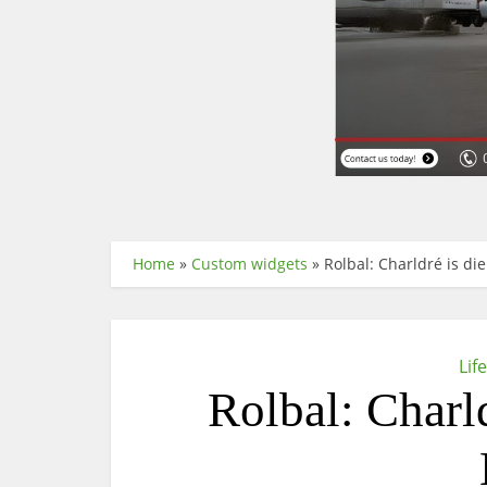
Home
»
Custom widgets
»
Rolbal: Charldré is di
Lif
Rolbal: Charld