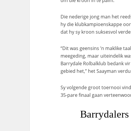
om die kroon in te palm.
Die nederige jong man het reeds
hy die klubkampioenskappe oort
dat hy sy kroon suksesvol verde
“Dit was geensins ’n maklike taa
meegeding, maar uiteindelik was
Barrydale Rolbalklub bedank vir
gebied het,” het Saayman verdui
Sy volgende groot toernooi vind
35-pare finaal gaan verteenwoor
Barrydalers 