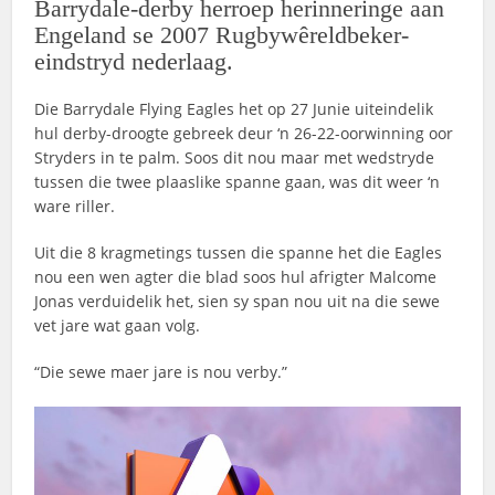
Barrydale-derby herroep herinneringe aan
Engeland se 2007 Rugbywêreldbeker-
eindstryd nederlaag.
Die Barrydale Flying Eagles het op 27 Junie uiteindelik
hul derby-droogte gebreek deur ‘n 26-22-oorwinning oor
Stryders in te palm. Soos dit nou maar met wedstryde
tussen die twee plaaslike spanne gaan, was dit weer ‘n
ware riller.
Uit die 8 kragmetings tussen die spanne het die Eagles
nou een wen agter die blad soos hul afrigter Malcome
Jonas verduidelik het, sien sy span nou uit na die sewe
vet jare wat gaan volg.
“Die sewe maer jare is nou verby.”