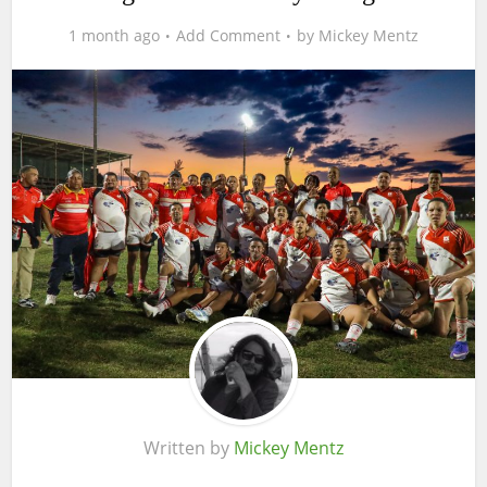
1 month ago
Add Comment
by
Mickey Mentz
Written by
Mickey Mentz