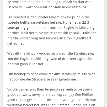
sy tenk eers teen die einde leeg te maak en dan was
Herchelle Swart ook vuur en vlam in die vaste-los.
Die realiteit is dat Stryders nie ‘n enkele punt in die
tweede helfte aangeteken het nie. Hulle het ‘n 22-3-
voorsprong geniet en het, soos die Eagles in talle vorige
derbies, dalk net ‘n bietjie te gemaklik geraak. Hulle kon
hierdie voorsprong hou terwyl Erin Bron ‘n geelkaart
gehad het.
Was dit nie vir puik verdediging deur die Stryders nie,
kon die Eagles maklik nog twee of drie keer agter die
doellyn gaan kuier het.
Om boonop ‘n oënskynlik maklike strafskop mis te skop,
het ook nie die Stryders se saak gehelp nie.
Vir die Eagles was Iben Ferguson se veelsydige spel ‘n
groot aanwins, terwyl die ervaring van Jay Cee Phillips
goed te pas gekom het. Die speler wat egter ‘n briljante
wedstryd beleef het, was Dian Pieterse. Spoed, visie en