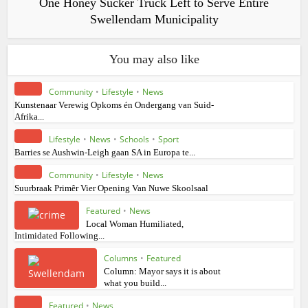
One Honey Sucker Truck Left to Serve Entire
Swellendam Municipality
You may also like
Community
•
Lifestyle
•
News
Kunstenaar Verewig Opkoms én Ondergang van Suid-
Afrika...
Lifestyle
•
News
•
Schools
•
Sport
Barries se Aushwin-Leigh gaan SA in Europa te...
Community
•
Lifestyle
•
News
Suurbraak Primêr Vier Opening Van Nuwe Skoolsaal
Featured
•
News
Local Woman Humiliated,
Intimidated Following...
Columns
•
Featured
Column: Mayor says it is about
what you build...
Featured
•
News