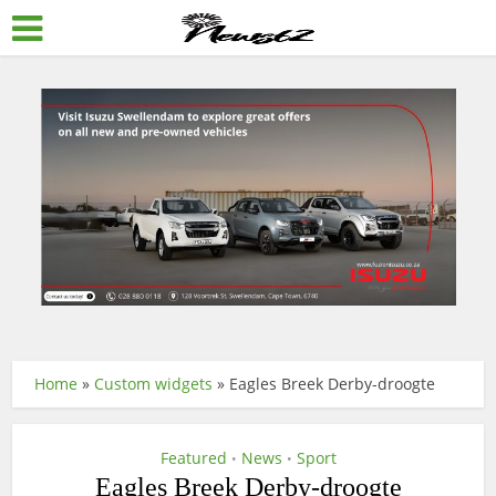
Home
»
Custom widgets
»
Eagles Breek Derby-droogte
Featured
News
Sport
•
•
Eagles Breek Derby-droogte