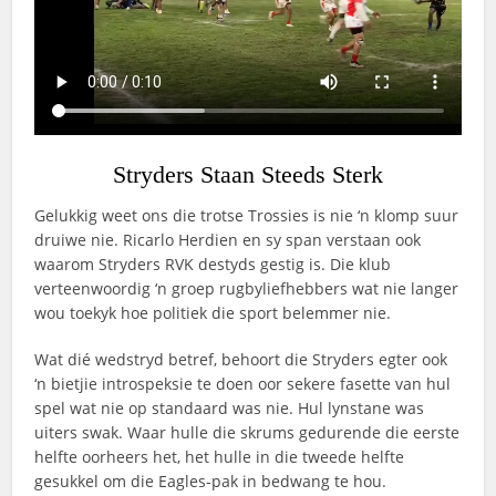
Stryders Staan Steeds Sterk
Gelukkig weet ons die trotse Trossies is nie ‘n klomp suur
druiwe nie. Ricarlo Herdien en sy span verstaan ook
waarom Stryders RVK destyds gestig is. Die klub
verteenwoordig ‘n groep rugbyliefhebbers wat nie langer
wou toekyk hoe politiek die sport belemmer nie.
Wat dié wedstryd betref, behoort die Stryders egter ook
‘n bietjie introspeksie te doen oor sekere fasette van hul
spel wat nie op standaard was nie. Hul lynstane was
uiters swak. Waar hulle die skrums gedurende die eerste
helfte oorheers het, het hulle in die tweede helfte
gesukkel om die Eagles-pak in bedwang te hou.