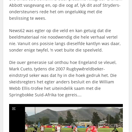
Abbott vasgevang en, op die oog af, lyk dit asof Stryders-
ondersteuners rede het om ongelukkig met die
beslissing te wees.
News62 was egter op die veld en kan getuig dat die
beeldmateriaal nie noodwendig die hele verhaal vertel
nie. Vanuit ons posisie langs dieselfde kantlyn was daar,
sonder enige twyfel, ‘n voet buite die speelveld.
Die ouer generasie sal onthou hoe Engeland se vleuel,
Mark Cueto, tydens die 2007 Rugbywêreldbeker-
eindstryd seker was dat hy in die hoek gedruk het. Die
skeidsregters het egter anders besluit en die William
Webb Ellis-trofee het uiteindelik saam met die
Springbokke Suid-Afrika toe gereis….