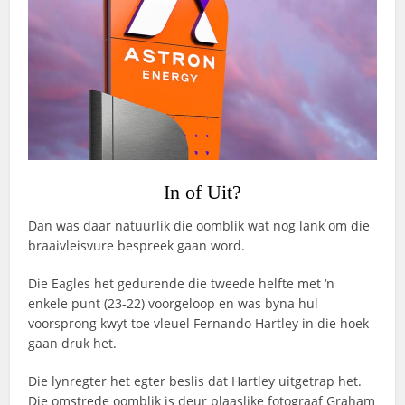
In of Uit?
Dan was daar natuurlik die oomblik wat nog lank om die
braaivleisvure bespreek gaan word.
Die Eagles het gedurende die tweede helfte met ‘n
enkele punt (23-22) voorgeloop en was byna hul
voorsprong kwyt toe vleuel Fernando Hartley in die hoek
gaan druk het.
Die lynregter het egter beslis dat Hartley uitgetrap het.
Die omstrede oomblik is deur plaaslike fotograaf Graham